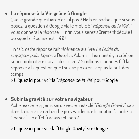
La réponse à la Vie grâce à Google
:
Quelle grande question, n'est-il pas ? Hé bien sachez que si vous
posez la question à Google via le mot-clé "
Réponse de la Vie
", il
vous donnera la réponse... Enfin, vous serez sûrement déçu(e)
puisque la réponse est...
42
!
En fait, cette réponse fait référence au livre
Le Guide du
voyageur galactique
de Douglas Adams. L'humanité y a créé un
super-ordinateur qui a calculté en 7,5 millions d'années (!!!) la
réponse à la question que tous se posaient depuis la nuit des
temps.
>
Cliquez ici pour voir la "
réponse de la Vie
" pour Google
Subir la gravité sur votre navigateur
:
Autre easter egg amusant avec le mot-clé "
Google Gravity
" saisi
dans la barre de recherche puis valider par le bouton "J'ai de la
Chance". Un effet fracassant, non ?
>
Cliquez ici pour voir la "Google Gavity" sur Google