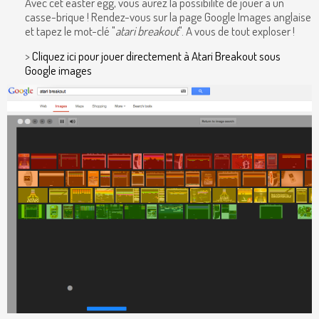
Avec cet easter egg, vous aurez la possibilité de jouer à un
casse-brique ! Rendez-vous sur la page Google Images anglaise
et tapez le mot-clé "
atari breakout
". A vous de tout exploser !
>
Cliquez ici pour jouer directement à Atari Breakout sous
Google images