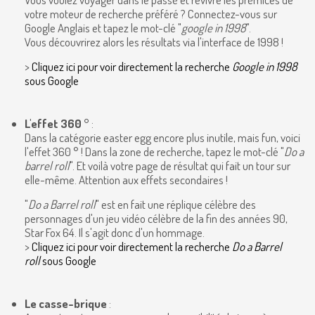
votre moteur de recherche préféré ? Connectez-vous sur
Google Anglais et tapez le mot-clé "
google in 1998
".
Vous découvrirez alors les résultats via l'interface de 1998 !
>
Cliquez ici pour voir directement la recherche
Google in 1998
sous Google
L'effet 360 °
:
Dans la catégorie easter egg encore plus inutile, mais fun, voici
l'effet 360 ° ! Dans la zone de recherche, tapez le mot-clé "
Do a
barrel roll
". Et voilà votre page de résultat qui fait un tour sur
elle-même. Attention aux effets secondaires !
"
Do a Barrel roll
" est en fait une réplique célèbre des
personnages d'un jeu vidéo célèbre de la fin des années 90,
Star Fox 64. Il s'agit donc d'un hommage.
>
Cliquez ici pour voir directement la recherche
Do a Barrel
roll
sous Google
Le casse-brique
: