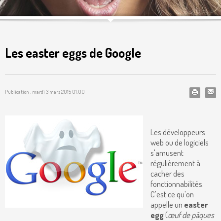
Les easter eggs de Google
Publication : mardi 3 mars 2015 01:00
Les développeurs
web ou de logiciels
s'amusent
régulièrement à
cacher des
fonctionnabilités.
C'est ce qu'on
appelle un
easter
egg
(
œuf de pâques