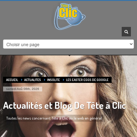
HEURES D'OUVERTURE
Horaires de contact :
Du Lundi au Vendredi :
9h à 12h - 14h à 17:30
Agrandir la carte
ACCUEIL
ACTUALITES
INSOLITE
LES EASTER EGGS DE GOOGLE
samedi Aoû 08th, 2026
Actualités et Blog De Tête à Clic
Toutes les news concernant Tête à Clic ou le web en général