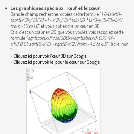
Les graphiques spéciaux
: l'œuf et le cœur
Dans le champ recherche, copiez cette formule "
1.2+(sqrt(1-
(sqrt(x^2+y^2))^2) + 1 - x^2-y^2) * (sin (10 * (x*3+y/5+7))+1/4)
from -1.6 to 1.6
" et vous obtiendre un œuf en 3D
Et si c'est un cœur en 2D que vous voulez voir, recopiez cette
formule "
sqrt(cos(x))*cos(300x)+sqrt(abs(x))-0.7) *(4-
x*x)^0.01, sqrt(6-x^2), -sqrt(6-x^2) from -4.5 to 4.5
". Facile, non
?
>
Cliquez ici pour voir l'œuf 3D sur Google
>
Cliquez ici pour voir le pour le cœur sur Google