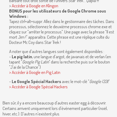
barbare tout droit sortie de l'univers Star Trek... Qapla'!!!
>
Accéder à Google en Klingon
BONUS
pour les utilisateurs de Google Chrome sous
Windows :
Tapez ctrl+alt+suppr. Allez dans le gestionnaire des tâches. Dans
processus, sélectionnez le deuxième processus chrome.exe et
cliquez sur "arrêter le processus". Une page avec la phrase "Il est
mort Jim !" apparaîtra. Cette phrase est une réplique culte du
Docteur Mc Coy dans Star Trek !
A noter que d'autres langues sont également disponibles :
-
Le pig latin
, une langue d'argot, de javanais et de verlan (en
tapant "
Google Pig Latin
" dans la recherche puis sur le bouton
"J'ai de la Chance")
>
Accéder à Google en Pig Latin
-
Le Google Spécial Hackers
avec le mot-clé "
Google l33t
"
>
Accéder à Google Spécial Hackers
Bien sûr, il y a encore beaucoup d'autres easter egg à découvrir.
Certains arrivent uniquement lors d'événement particulier (noël,
hiver, etc.). D'autres n'existent plus.