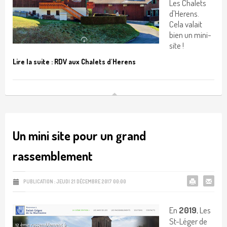
Les Chalets
d'Herens.
Cela valait
bien un mini-
site !
Lire la suite : RDV aux Chalets d'Herens
Un mini site pour un grand
rassemblement
PUBLICATION : JEUDI 21 DÉCEMBRE 2017 00:00
En
2019
, Les
St-Léger de