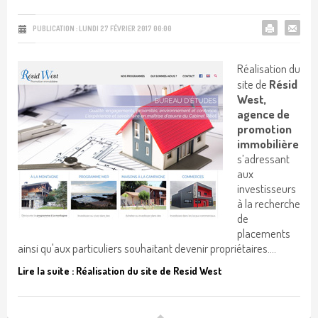
PUBLICATION : LUNDI 27 FÉVRIER 2017 00:00
Réalisation du
site de
Résid
West,
agence de
promotion
immobilière
s’adressant
aux
investisseurs
à la recherche
de
placements
ainsi qu'aux particuliers souhaitant devenir propriétaires....
Lire la suite : Réalisation du site de Resid West