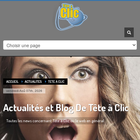
HEURES D'OUVERTURE
Horaires de contact :
Du Lundi au Vendredi :
9h à 12h - 14h à 17:30
Agrandir la carte
ACCUEIL
ACTUALITES
TETE A CLIC
vendredi Aoû 07th, 2026
Actualités et Blog De Tête à Clic
Toutes les news concernant Tête à Clic ou le web en général