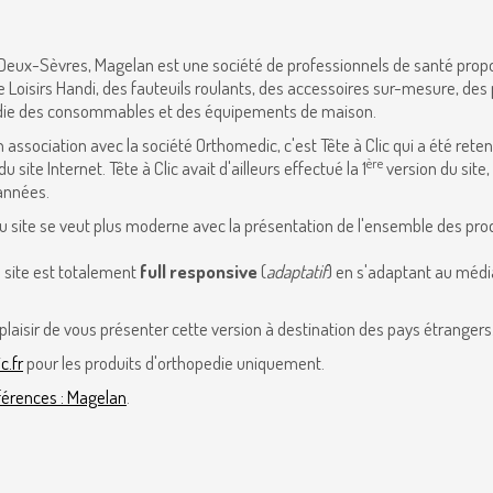
Deux-Sèvres, Magelan est une société de professionnels de santé prop
e Loisirs Handi, des fauteuils roulants, des accessoires sur-mesure, des
die des consommables et des équipements de maison.
n association avec la société Orthomedic, c'est Tête à Clic qui a été rete
ère
du site Internet. Tête à Clic avait d'ailleurs effectué la 1
version du site, i
années.
 site se veut plus moderne avec la présentation de l'ensemble des pro
e site est totalement
full responsive
(
adaptatif
) en s'adaptant au médi
 plaisir de vous présenter cette version à destination des pays étrangers
.fr
pour les produits d'orthopedie uniquement.
férences : Magelan
.