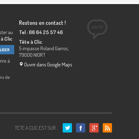
Restons en contact !
ester au
Tel : 06 64 25 57 46
à Clic
Tête à Clic
5 impasse Roland Garros,
79000 NIORT
rire à
Ouvrir dans Google Maps
ins de
TETE A CLIC EST SUR...