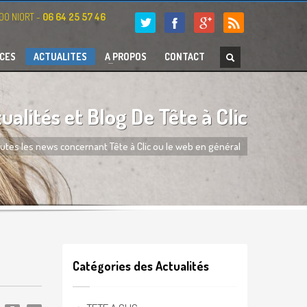
000 NIORT -
06 64 25 57 46
CES
ACTUALITES
A PROPOS
CONTACT
ualités et Blog De Tête à Clic
utes les news concernant Tête à Clic ou le web en général
Catégories des Actualités