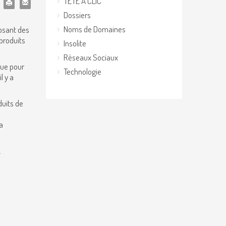
TETE A CLIC
Dossiers
Noms de Domaines
osant des
 produits
Insolite
Réseaux Sociaux
nue pour
Technologie
l y a
duits de
a
.