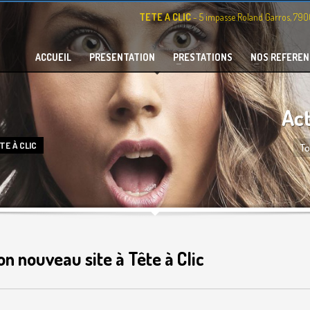
TETE A CLIC
- 5 impasse Roland Garros, 79
ACCUEIL
PRESENTATION
PRESTATIONS
NOS REFEREN
Act
TE À CLIC
To
n nouveau site à Tête à Clic