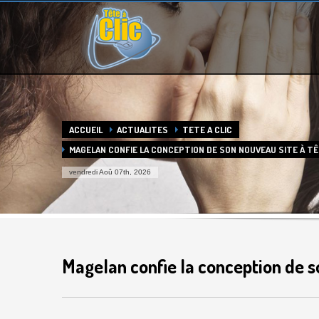
HEURES D'OUVERTURE
Horaires de contact :
Du Lundi au Vendredi :
9h à 12h - 14h à 17:30
Agrandir la carte
ACCUEIL
ACTUALITES
TETE A CLIC
MAGELAN CONFIE LA CONCEPTION DE SON NOUVEAU SITE À TÊ
vendredi Aoû 07th, 2026
Magelan confie la conception de so