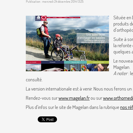
Publication : mercredi 24 décembre 2014 13:25
Située en 
produits d
d'orthopé
Suite à so
la refonte 
quelques 
Le nouveau
Magelan.
A noter
: l
consulté.
La version internationale est à venir. Nous nous ferons un
Rendez-vous sur
www.magelan.fr
ou sur
www.orthomedic
Plus d'infos sur le site de Magelan dans la rubrique
nos ré