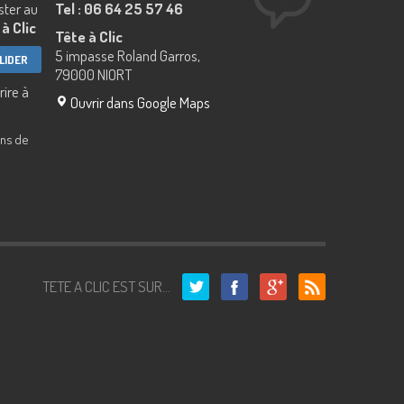
ester au
Tel : 06 64 25 57 46
à Clic
Tête à Clic
5 impasse Roland Garros,
79000 NIORT
rire à
Ouvrir dans Google Maps
ins de
TETE A CLIC EST SUR...