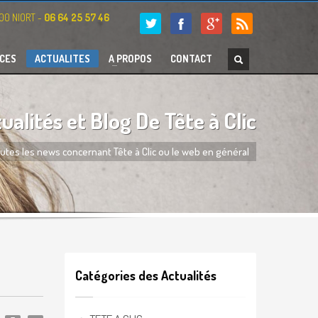
000 NIORT -
06 64 25 57 46
CES
ACTUALITES
A PROPOS
CONTACT
ualités et Blog De Tête à Clic
utes les news concernant Tête à Clic ou le web en général
Catégories des Actualités