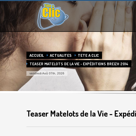
HEURES D'OUVERTURE
Horaires de contact :
Du Lundi au Vendredi :
9h à 12h - 14h à 17:30
Agrandir la carte
ACCUEIL
ACTUALITES
TETE A CLIC
TEASER MATELOTS DE LA VIE - EXPÉDITIONS BREIZH 2014
vendredi Aoû 07th, 2026
Teaser Matelots de la Vie - Expéd