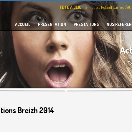
TETE A CLIC
- 5 impasse Roland Garros, 79
ACCUEIL
PRESENTATION
PRESTATIONS
NOS REFEREN
Act
To
itions Breizh 2014