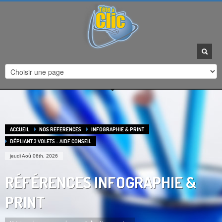
HEURES D'OUVERTURE
Horaires de contact :
Du Lundi au Vendredi :
9h à 12h - 14h à 17:30
Agrandir la carte
ACCUEIL
NOS REFERENCES
INFOGRAPHIE & PRINT
DÉPLIANT 3 VOLETS - AIDF CONSEIL
jeudi Aoû 06th, 2026
RÉFÉRENCES INFOGRAPHIE &
PRINT