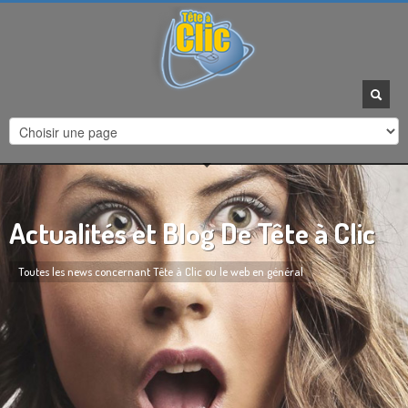
HEURES D'OUVERTURE
Horaires de contact :
Du Lundi au Vendredi :
9h à 12h - 14h à 17:30
Agrandir la carte
Actualités et Blog De Tête à Clic
Toutes les news concernant Tête à Clic ou le web en général