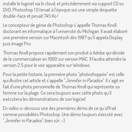
installe le logiciel via le cloud, et précédemment via support CD ou
DVD, Photoshop 1.0 tenait à l'époque sur une simple disquette
double-face et pesait 745 Ko !
Le concepteur de génie de Photoshop s'appelle Thomas Knoll,
doctorant en informatique à l'université du Michigan. Il avait élaboré
une première version sur Macintosh dès 1987 qu'il appela Display
puis Image Pro.
Thomas Knoll propose rapidement son produit à Adobe qui décide
de le commercialiser en 1990 sur version MAC. Il faudra attendre la
version 2.5 pour le voir apparaître sur Windows.
Pour la petite histoire, la première photo "photoshoppée" est celle
qui illustre cet article et s'appelle "
Jennifer in Paradise
". Il s'agit en
fait d'une photo personnelle de Thomas Knoll qui représente sa
femme sur la plage. Ce sera toujours avec cette photo qu'il
exécutera les démonstrations de son logiciel.
En vidéo ci-dessous une des premières démo de ce qu'offrait
comme possibilités Photoshop. Une démo toujours éxecuté avec
"
Jennifer in Paradise
", bien sûr ;-)